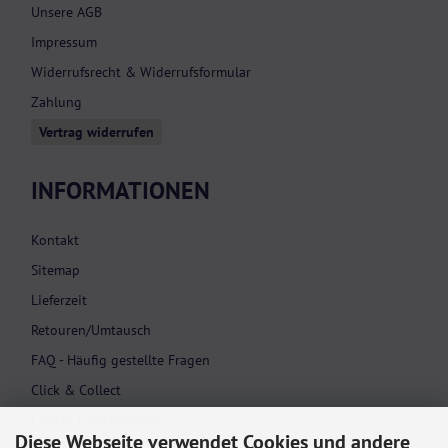
Unsere AGB
Impressum
Widerrufsrecht & Widerrufsformular
Zahlung
Vertrag widerrufen
INFORMATIONEN
Kontakt
Sitemap
Lieferzeit
Retouren/Umtausch
FAQ - Häufig gestellte Fragen
Click & Collect
Cookie Einstellungen
Diese Webseite verwendet Cookies und andere