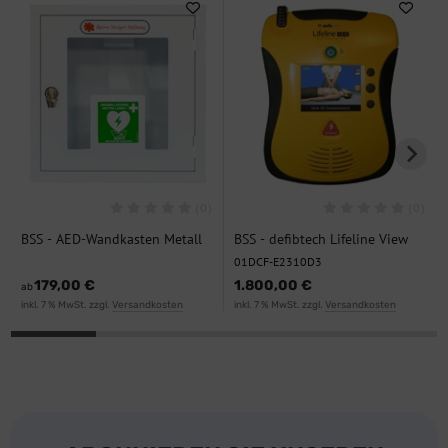
(0)
(0)
BSS - AED-Wandkasten Metall
BSS - defibtech Lifeline View
mit Signalton
AED 01DCF-E2310D3
01DCF-E2310D3
179,00 €
1.800,00 €
ab
inkl. 7 % MwSt. zzgl.
Versandkosten
inkl. 7 % MwSt. zzgl.
Versandkosten