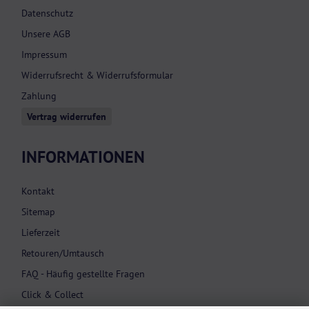
Datenschutz
Unsere AGB
Impressum
Widerrufsrecht & Widerrufsformular
Zahlung
Vertrag widerrufen
INFORMATIONEN
Kontakt
Sitemap
Lieferzeit
Retouren/Umtausch
FAQ - Häufig gestellte Fragen
Click & Collect