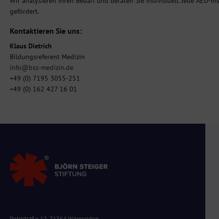
Wir analysieren Ihren Bedarf und beraten Sie individuell. Jede AED-In
gefördert.
Kontaktieren Sie uns:
Klaus Dietrich
Bildungsreferent Medizin
info@bss-medizin.de
+49 (0) 7195 3055-251
+49 (0) 162 427 16 01
Petristraße 12, 71364 Winnenden