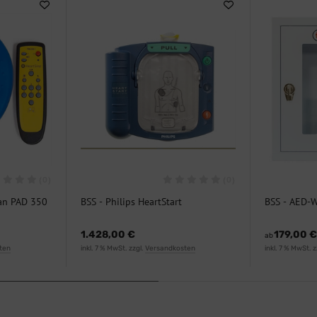
(0)
(0)
tan PAD 350
BSS - Philips HeartStart
BSS - AED-W
Defibrillator HS 1
Signalton
1.428,00 €
179,00 
ab
ten
inkl. 7 % MwSt. zzgl.
Versandkosten
inkl. 7 % MwSt. z