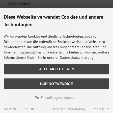
Click & Collect
Cookie Einstellungen
Diese Webseite verwendet Cookies und andere
Technologien
ZAHLUNGS­METHODEN
Wir verwenden Cookies und ähnliche Technologien, auch von
Drittanbietern, um die ordentliche Funktionsweise der Website zu
gewährleisten, die Nutzung unseres Angebotes zu analysieren und
Ihnen ein bestmögliches Einkaufserlebnis bieten zu können. Weitere
Informationen finden Sie in unserer Datenschutzerklärung.
ALLE AKZEPTIEREN
NUR NOTWENDIGE
Alle Preise inkl. gesetzl. MwSt. zzgl.
Versandkosten
. Die durchgestrichenen Preise entsprechen
dem bisherigen Preis bei Steiger Stiftung Shop.
Einstellungen anpassen
© 2026 Steiger Stiftung Shop • Alle Rechte vorbehalten
modified eCommerce Shopsoftware © 2009-2026 • Webdesign ProTrade Integra
gemeinnützige GmbH • Umsetzung & Programmierung Rehm Webdesign
Deutsch
English
Datenschutzerklärung
Impressum