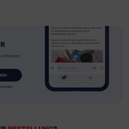
ER
 informiert
EREN
t werden.
ER
BESTELLUNG
?