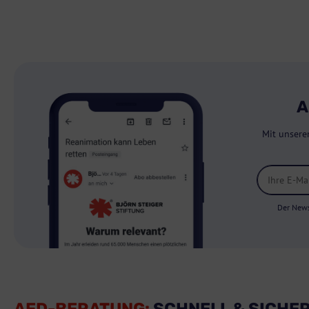
A
Mit unsere
Der News
AED-BERATUNG:
SCHNELL & SICHE