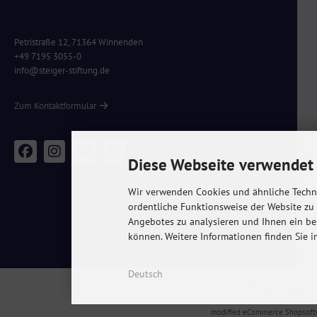
Petristraße 12, 71364 Winnenden
+49 7195 3055-0
info@steiger-stiftung.de
Zum Kontaktformular
Diese Webseite verwendet 
Wir verwenden Cookies und ähnliche Techno
ordentliche Funktionsweise der Website zu
Angebotes zu analysieren und Ihnen ein be
können. Weitere Informationen finden Sie i
Deutsch
Alle Preise inkl. gesetzl.
modified eCommerce Shopsoft