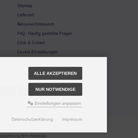
Sitemap
Lieferzeit
Retouren/Umtausch
FAQ - Häufig gestellte Fragen
Click & Collect
Cookie Einstellungen
ALLE AKZEPTIEREN
NUR NOTWENDIGE
Einstellungen anpassen
Datenschutzerklärung
Impressum
i Steiger Stiftung Shop.
rogrammierung Rehm Webdesign