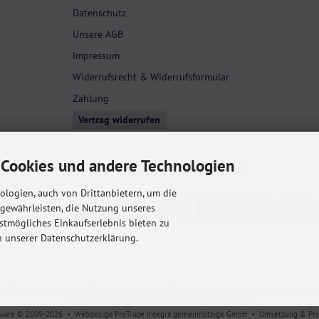
Datenschutz
Unsere AGB
Impressum
Widerrufsrecht & Widerrufsformular
Zahlung
Vertrag widerrufen
Cookies und andere Technologien
ZAHLUNGS­METHODEN
logien, auch von Drittanbietern, um die
 gewährleisten, die Nutzung unseres
stmögliches Einkaufserlebnis bieten zu
n unserer Datenschutzerklärung.
 MwSt. zzgl.
Versandkosten
. Die durchgestrichenen Preise entsprechen dem bisherigen Preis be
© 2026 Steiger Stiftung Shop • Alle Rechte vorbehalten
ware © 2009-2026 • Webdesign ProTrade Integra gemeinnützige GmbH • Umsetzung & P