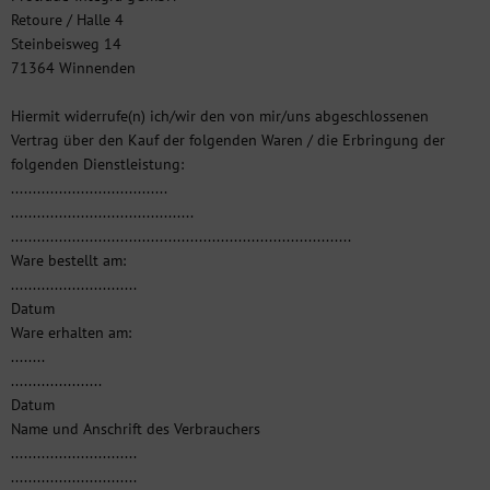
Retoure / Halle 4
Steinbeisweg 14
71364 Winnenden
Hiermit widerrufe(n) ich/wir den von mir/uns abgeschlossenen
Vertrag über den Kauf der folgenden Waren / die Erbringung der
folgenden Dienstleistung:
....................................
..........................................
..............................................................................
Ware bestellt am:
.............................
Datum
Ware erhalten am:
........
.....................
Datum
Name und Anschrift des Verbrauchers
.............................
.............................