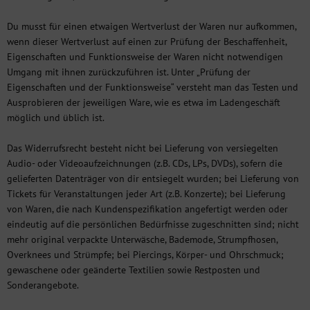
Du musst für einen etwaigen Wertverlust der Waren nur aufkommen,
wenn dieser Wertverlust auf einen zur Prüfung der Beschaffenheit,
Eigenschaften und Funktionsweise der Waren nicht notwendigen
Umgang mit ihnen zurückzuführen ist. Unter „Prüfung der
Eigenschaften und der Funktionsweise“ versteht man das Testen und
Ausprobieren der jeweiligen Ware, wie es etwa im Ladengeschäft
möglich und üblich ist.
Das Widerrufsrecht besteht nicht bei Lieferung von versiegelten
Audio- oder Videoaufzeichnungen (z.B. CDs, LPs, DVDs), sofern die
gelieferten Datenträger von dir entsiegelt wurden; bei Lieferung von
Tickets für Veranstaltungen jeder Art (z.B. Konzerte); bei Lieferung
von Waren, die nach Kundenspezifikation angefertigt werden oder
eindeutig auf die persönlichen Bedürfnisse zugeschnitten sind; nicht
mehr original verpackte Unterwäsche, Bademode, Strumpfhosen,
Overknees und Strümpfe; bei Piercings, Körper- und Ohrschmuck;
gewaschene oder geänderte Textilien sowie Restposten und
Sonderangebote.