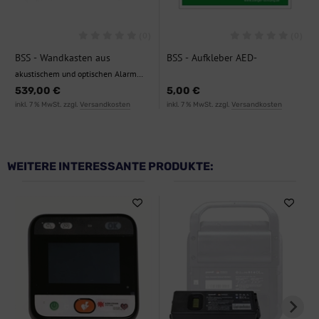
(0)
(0)
BSS - Wandkasten aus
BSS - Aufkleber AED-
hochfestem Edelstahl für
Piktogramm
akustischem und optischen Alarm
Indoor- /Outdoor
und Heizung / Kühlung
539,00 €
5,00 €
inkl. 7 % MwSt. zzgl.
Versandkosten
inkl. 7 % MwSt. zzgl.
Versandkosten
WEITERE INTERESSANTE PRODUKTE: