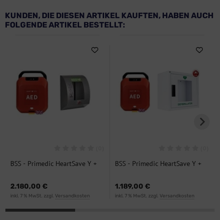
KUNDEN, DIE DIESEN ARTIKEL KAUFTEN, HABEN AUCH
FOLGENDE ARTIKEL BESTELLT:
(0)
(0)
BSS - Primedic HeartSave Y +
BSS - Primedic HeartSave Y +
SixCase SC 1430 P, Bundle
AED-Wandkasten Metall mit
Alarm, Bundle
2.180,00 €
1.189,00 €
inkl. 7 % MwSt. zzgl.
Versandkosten
inkl. 7 % MwSt. zzgl.
Versandkosten