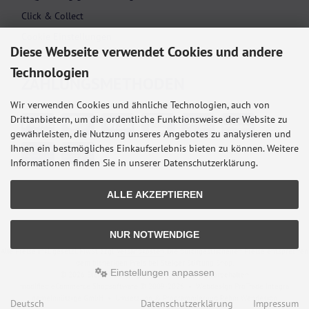
Click & Collect
Cookie Einstellungen
Diese Webseite verwendet Cookies und andere
Technologien
ZAHLUNGS­METHODEN
Wir verwenden Cookies und ähnliche Technologien, auch von
Drittanbietern, um die ordentliche Funktionsweise der Website zu
gewährleisten, die Nutzung unseres Angebotes zu analysieren und
Ihnen ein bestmögliches Einkaufserlebnis bieten zu können. Weitere
Informationen finden Sie in unserer Datenschutzerklärung.
ALLE AKZEPTIEREN
NUR NOTWENDIGE
Alle Preise inkl. gesetzl. MwSt. zzgl.
Versandkosten
. Die durchgestrichenen Preise entsprechen
dem bisherigen Preis bei Steiger Stiftung Shop.
Einstellungen anpassen
© 2026 Steiger Stiftung Shop • Alle Rechte vorbehalten
modified eCommerce Shopsoftware © 2009-2026 • Webdesign ProTrade Integra
gemeinnützige GmbH • Umsetzung & Programmierung Rehm Webdesign
Deutsch
Datenschutzerklärung
Impressum