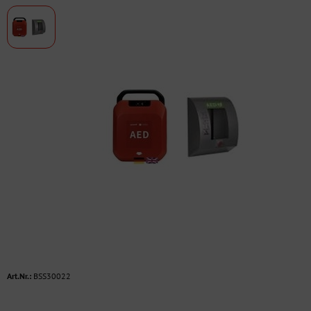
Art.Nr.:
BSS30022