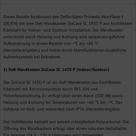
Dieses Bundle kombiniert den Defibrillator Primedic HeartSave Y
(DE/EN) mit dem Defi-Wandkasten SixCase SC 1430 P aus hochfestem
Edelstahl für Indoor- und Outdoor-Installation. Der Wandkasten
unterstützt durch Heizung und Kühlung eine temperaturgeführte
Aufbewahrung in einem Bereich von −°C bis +60 °C
(Herstellerangaben) und bietet durch Alarmfunktionen zusätzliche
Aufmerksamkeit bei Entnahme.
1) Defi-Wandkasten SixCase SC 1430 P (Indoor/Outdoor)
Der SixCase SC 1430 P ist ein Defi-Wandkasten aus hochfestem
Edelstahl mit Korrosionsschutz durch RVS 304 und
Pulverbeschichtung. Er verfügt über einen Alarm (100 dB) sowie
Heizung und Kühlung für Temperaturen von +60 °C bis −°C. Das
Gehäuse ist stoß- und wasserfest nach IP56 (Herstellerangabe).
Das Sichtfenster besteht aus extrem schlagfestem Polycarbonat. Die
Öffnung des Wandkastens erfolgt über einen robusten Notschalter.
Ein Adapter (24 V - 230 V Umformer) wird mitgeliefert.