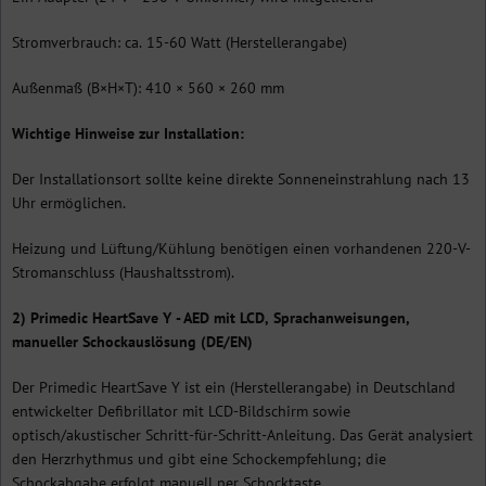
Stromverbrauch: ca. 15-60 Watt (Herstellerangabe)
Außenmaß (B×H×T): 410 × 560 × 260 mm
Wichtige Hinweise zur Installation:
Der Installationsort sollte keine direkte Sonneneinstrahlung nach 13
Uhr ermöglichen.
Heizung und Lüftung/Kühlung benötigen einen vorhandenen 220-V-
Stromanschluss (Haushaltsstrom).
2) Primedic HeartSave Y - AED mit LCD, Sprachanweisungen,
manueller Schockauslösung (DE/EN)
Der Primedic HeartSave Y ist ein (Herstellerangabe) in Deutschland
entwickelter Defibrillator mit LCD-Bildschirm sowie
optisch/akustischer Schritt-für-Schritt-Anleitung. Das Gerät analysiert
den Herzrhythmus und gibt eine Schockempfehlung; die
Schockabgabe erfolgt manuell per Schocktaste.