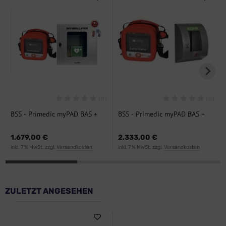
(0)
(0)
BSS - Primedic myPAD BAS +
BSS - Primedic myPAD BAS +
Edelstahl-Wandkasten mit
SixCase SC 1430 P, Bundle
Heizung/Kühlung (IP54),
1.679,00 €
2.333,00 €
Bundle
inkl. 7 % MwSt. zzgl.
Versandkosten
inkl. 7 % MwSt. zzgl.
Versandkosten
ZULETZT ANGESEHEN