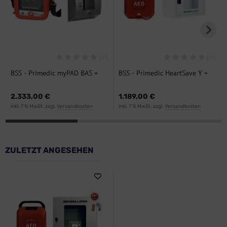
(0)
(0)
BSS - Primedic myPAD BAS +
BSS - Primedic HeartSave Y +
SixCase SC 1430 P, Bundle
AED-Wandkasten Metall mit
Alarm, Bundle
2.333,00 €
1.189,00 €
inkl. 7 % MwSt. zzgl.
Versandkosten
inkl. 7 % MwSt. zzgl.
Versandkosten
ZULETZT ANGESEHEN