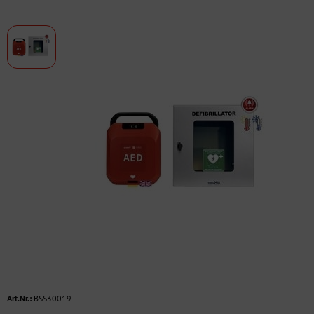
Art.Nr.:
BSS30019