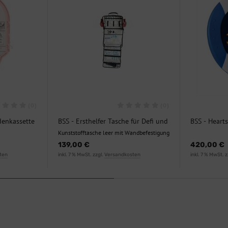
(0)
(0)
denkassette
BSS - Ersthelfer Tasche für Defi und
BSS - Heart
Erste Hilfe Zubehör
Trainer
Kunststofftasche leer mit Wandbefestigung
139,00 €
420,00 €
ten
inkl. 7 % MwSt. zzgl.
Versandkosten
inkl. 7 % MwSt. z