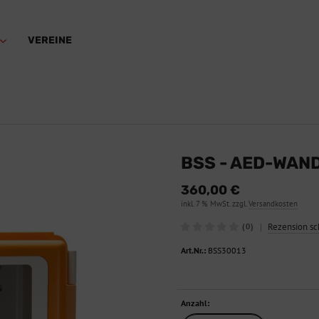
VEREINE
BSS - AED-WAN
360,00 €
inkl. 7 % MwSt. zzgl.
Versandkosten
|
Rezension sc
(0)
Art.Nr.:
BSS30013
Anzahl: