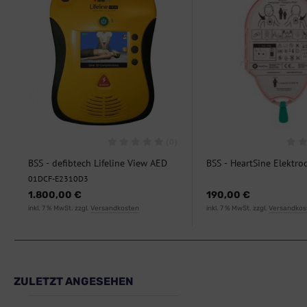
(0)
BSS - defibtech Lifeline View AED
BSS - HeartSine Elektro
01DCF-E2310D3
"Kinder"
01DCF-E2310D3
1.800,00 €
190,00 €
inkl. 7 % MwSt. zzgl.
Versandkosten
inkl. 7 % MwSt. zzgl.
Versandkos
ZULETZT ANGESEHEN