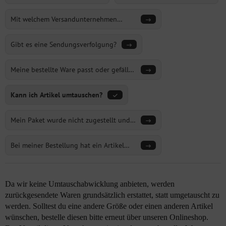
Mit welchem Versandunternehmen
versenden wir?
Gibt es eine Sendungsverfolgung?
Meine bestellte Ware passt oder gefällt
mir nicht. Wie kann ich diese
zurücksenden?
Kann ich Artikel umtauschen?
Mein Paket wurde nicht zugestellt und
kam zu euch zurück. Was passiert als
nächstes?
Bei meiner Bestellung hat ein Artikel
gefehlt. Was nun?
Da wir keine Umtauschabwicklung anbieten, werden
zurückgesendete Waren grundsätzlich erstattet, statt umgetauscht zu
werden. Solltest du eine andere Größe oder einen anderen Artikel
wünschen, bestelle diesen bitte erneut über unseren Onlineshop.