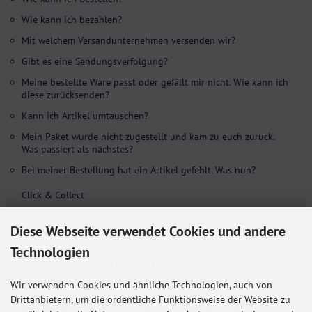
Wie kann ich bezahlen?
Mit welchem Versandunternehmen versenden wir?
Gibt es eine Sendungsverfolgung?
Meine bestellte Ware passt oder gefällt mir nicht. Wie kann ich
diese zurücksenden?
Kann ich Artikel umtauschen?
Mein Paket wurde nicht zugestellt und kam zu euch zurück.
Was passiert als nächstes?
Bei meiner Bestellung hat ein Artikel gefehlt. Was nun?
Click & Collect
Cookie Einstellungen
Diese Webseite verwendet Cookies und andere
Technologien
ZAHLUNGS­METHODEN
Wir verwenden Cookies und ähnliche Technologien, auch von
Drittanbietern, um die ordentliche Funktionsweise der Website zu