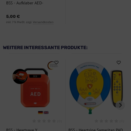
BSS - Aufkleber AED-
Piktogramm
5,00 €
inkl. 7 % MwSt. zzgl.
Versandkosten
WEITERE INTERESSANTE PRODUKTE:
(0)
(0)
BSS - Heartsave Y
BSS - Heartsine Samaritan PAD