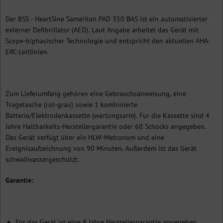
Der BSS - HeartSine Samaritan PAD 350 BAS ist ein automatisierter
externer Defibrillator (AED). Laut Angabe arbeitet das Gerät mit
Scope-biphasischer Technologie und entspricht den aktuellen AHA-
ERC-Leitlinien.
Zum Lieferumfang gehören eine Gebrauchsanweisung, eine
Tragetasche (rot-grau) sowie 1 kombinierte
Batterie/Elektrodenkassette (wartungsarm). Für die Kassette sind 4
Jahre Haltbarkeits-Herstellergarantie oder 60 Schocks angegeben.
Das Gerät verfügt über ein HLW-Metronom und eine
Ereignisaufzeichnung von 90 Minuten. Außerdem ist das Gerät
schwallwassergeschützt.
Garantie:
Für das Gerät ist eine 8 Jahre Herstellergarantie angegeben.