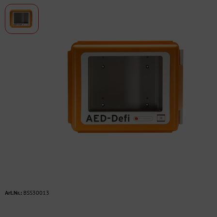
Art.Nr.:
BSS30013