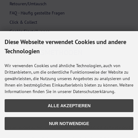
Retouren/Umtausch
FAQ - Häufig gestellte Fragen
Click & Collect
Cookie Einstellungen
Diese Webseite verwendet Cookies und andere
Technologien
ZAHLUNGS­METHODEN
Wir verwenden Cookies und ähnliche Technologien, auch von
Drittanbietern, um die ordentliche Funktionsweise der Website zu
gewährleisten, die Nutzung unseres Angebotes zu analysieren und
Ihnen ein bestmögliches Einkaufserlebnis bieten zu können. Weitere
Informationen finden Sie in unserer Datenschutzerklärung.
ALLE AKZEPTIEREN
NUR NOTWENDIGE
Alle Preise inkl. gesetzl. MwSt. zzgl.
Versandkosten
. Die durchgestrichenen Preise entsprechen
dem bisherigen Preis bei Steiger Stiftung Shop.
© 2026 Steiger Stiftung Shop • Alle Rechte vorbehalten